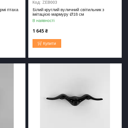
ZEB003
рмі птаха
Білий круглий вуличний світильник з
імітацією мармуру Ø18 см
В наявності
1 645 ₴
Купити