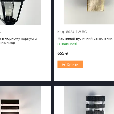
S
8024-1W BG
 в чорному корпусі з
Настінний вуличний світильник
на ніжці
В наявності
655 ₴
Купити