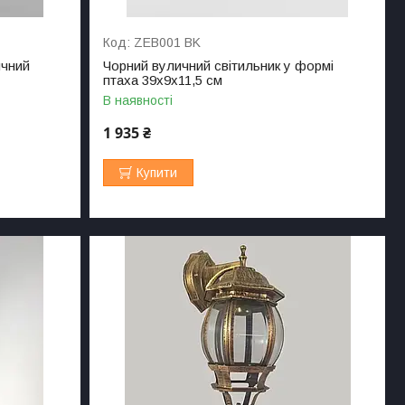
ZEB001 BK
ичний
Чорний вуличний світильник у формі
птаха 39х9х11,5 см
В наявності
1 935 ₴
Купити