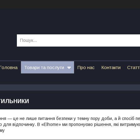
Головна
Товари та послуги
Про нас
Контакти
Статт
ІТИЛЬНИКИ
ння — це не лише питання безпеки у темну пору доби, а й спосіб пе
р для відпочинку. В «Elhome» ми пропонуємо рішення, які витримую
ому