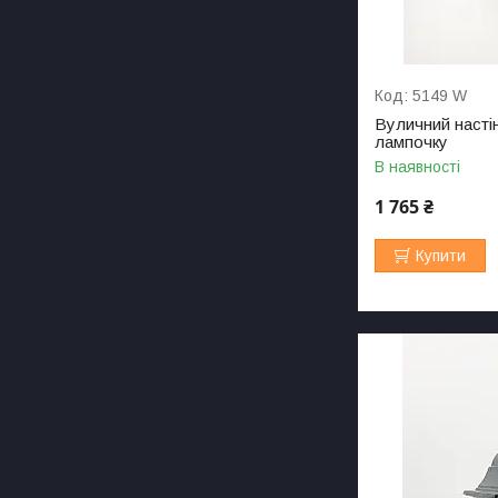
5149 W
Вуличний настін
лампочку
В наявності
1 765 ₴
Купити