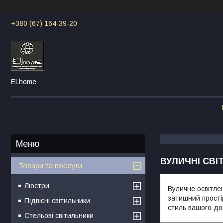
+380 (67) 164-39-20
ELhome
ВУЛИЧНІ СВ
Товари та послуги
Люстри
Вуличне освітле
затишний прості
Підвісні світильники
стиль вашого д
Стельові світильники