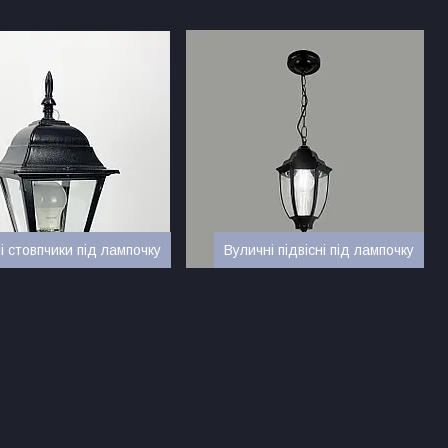
і стовпчики під лампочку
Вуличні підвісні під лампочку