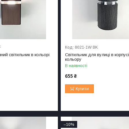
F
8021-1W BK
ний світильник в кольорі
Світильник для вулиці в корпус
м
кольору
В наявності
655 ₴
Купити
–10%