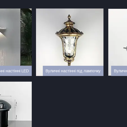
чні настінні LED
Вуличні настінні під лампочку
Вуличн