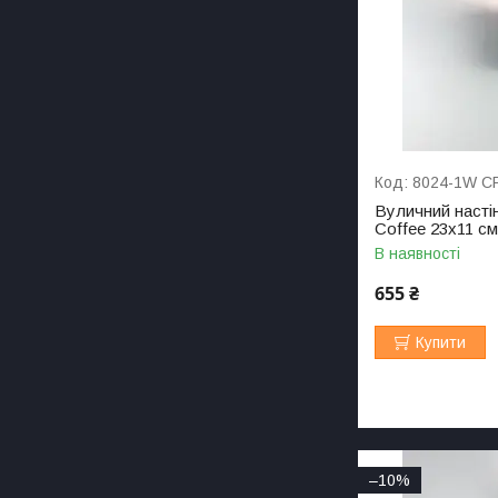
8024-1W C
Вуличний настін
Coffee 23х11 с
В наявності
655 ₴
Купити
–10%