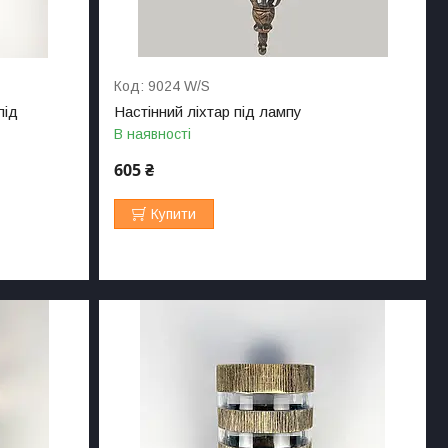
9024 W/S
під
Настінний ліхтар під лампу
В наявності
605 ₴
Купити