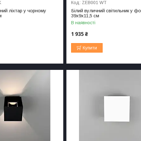
K
ZEB001 WT
ний ліхтар у чорному
Білий вуличний світильник у фо
м
39х9х11,5 см
В наявності
1 935 ₴
Купити