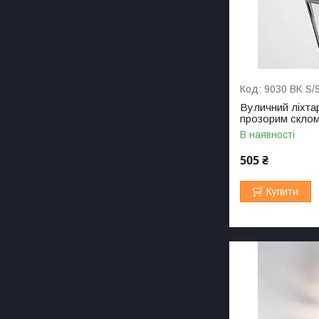
9030 BK S/
Вуличний ліхтар
прозорим склом 
В наявності
505 ₴
Купити