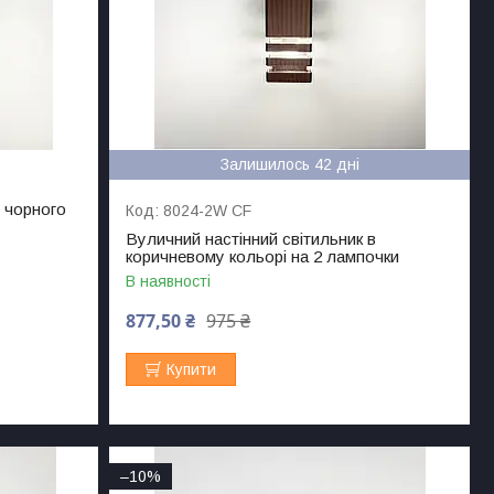
Залишилось 42 дні
і чорного
8024-2W CF
Вуличний настінний світильник в
коричневому кольорі на 2 лампочки
В наявності
877,50 ₴
975 ₴
Купити
–10%