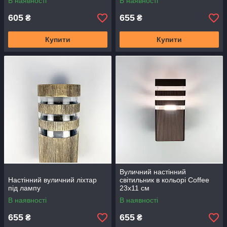
В наявності
В наявності
605
655
₴
₴
Купити
Купити
Вуличний настінний
Настінний вуличний ліхтар
світильник в кольорі Coffee
під лампу
23х11 см
В наявності
В наявності
655
655
₴
₴