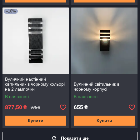
–10%
Вуличний настінний
світильник в чорному кольорі
Вуличний світильник в
на 2 лампочки
чорному корпусі
В наявності
В наявності
877,50
655
₴
₴
975 ₴
Купити
Купити
Показати ще