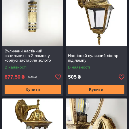
Вуличний настінний
світильник на 2 лампи у
Настінний вуличний ліхтар
корпусі застаріле золото
під лампу
В наявності
В наявності
877,50
505
₴
₴
975 ₴
Купити
Купити