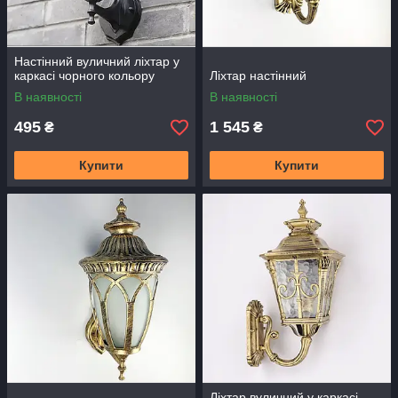
Настінний вуличний ліхтар у
каркасі чорного кольору
Ліхтар настінний
В наявності
В наявності
495
1 545
₴
₴
Купити
Купити
Ліхтар вуличний у каркасі