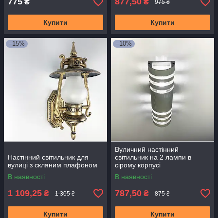
775
877,50
₴
₴
975 ₴
Купити
Купити
–15%
–10%
Вуличний настінний
Настінний світильник для
світильник на 2 лампи в
вулиці з скляним плафоном
сірому корпусі
В наявності
В наявності
1 109,25
787,50
₴
₴
1 305 ₴
875 ₴
Купити
Купити