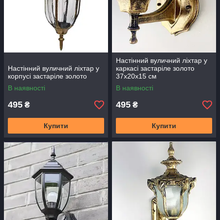
Настінний вуличний ліхтар у
Настінний вуличний ліхтар у
каркасі застаріле золото
корпусі застаріле золото
37х20х15 см
В наявності
В наявності
495
495
₴
₴
Купити
Купити