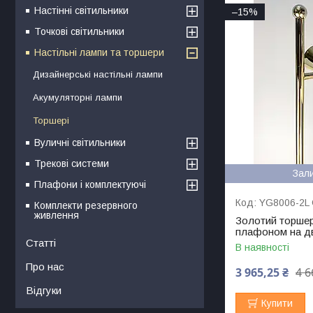
Настінні світильники
–15%
Точкові світильники
Настільні лампи та торшери
Дизайнерські настільні лампи
Акумуляторні лампи
Торшері
Вуличні світильники
Трекові системи
Зал
Плафони і комплектуючі
YG8006-2L
Комплекти резервного
живлення
Золотий торшер
плафоном на дв
Статті
В наявності
Про нас
3 965,25 ₴
4 6
Відгуки
Купити