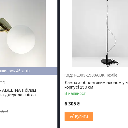
ишилось 46 днів
FL003-1500A BK Textile
Лампа з обплетеним неоном у 
 GD
корпусі 150 см
 ABELINA з білим
В наявності
а джерела світла
6 305 ₴
65 ₴
Купити