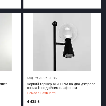
YG8006-2L BK
оршер
Чорний торшер ABELINA на два джерела
світла із подвійним плафоном
Немає в наявності
4 435 ₴