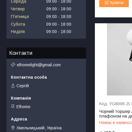
Середа
09:00
18:00
Купити
Четвер
09:00
18:00
Пʼятниця
09:00
18:00
Субота
09:00
18:00
Неділя
09:00
18:00
Контакти
elhomelight@gmail.com
Сергій
YG8006-2L
Elhome
Чорний торшер 
плафоном на дв
Немає в наявнос
Хмельницький, Україна