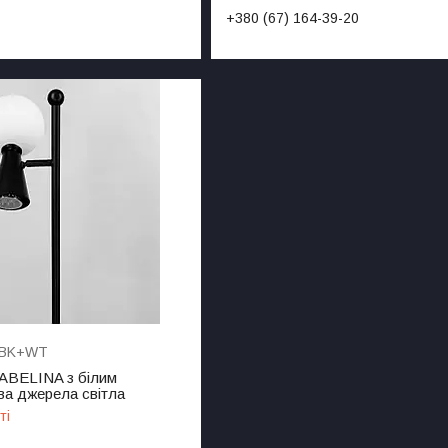
+380 (67) 164-39-20
 BK+WT
ABELINA з білим
а джерела світла
ті